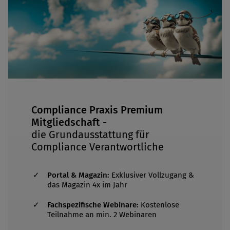
Bereich der internationalen Trade Compliance,
einschließlich Exportkontroll-, Sanktions- und
Embargorecht, sowie in den Themenfeldern
Compliance-Management und der Sicherstellung
regelkonformen Handelns in komplexen,
international tätigen Organisationsstrukturen.
Compliance Praxis Premium
Mitgliedschaft -
die Grundausstattung für
Compliance Verantwortliche
Portal & Magazin:
Exklusiver Vollzugang &
das Magazin 4x im Jahr
Fachspezifische Webinare:
Kostenlose
Teilnahme an min. 2 Webinaren