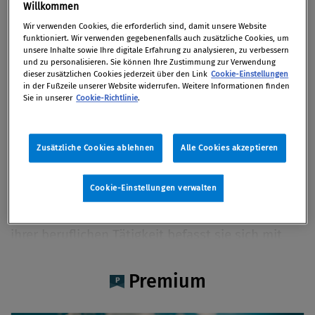
Ass.iur. Ivana Sekerova
Willkommen
Wir verwenden Cookies, die erforderlich sind, damit unsere Website
funktioniert. Wir verwenden gegebenenfalls auch zusätzliche Cookies, um
unsere Inhalte sowie Ihre digitale Erfahrung zu analysieren, zu verbessern
und zu personalisieren. Sie können Ihre Zustimmung zur Verwendung
dieser zusätzlichen Cookies jederzeit über den Link
Cookie-Einstellungen
Artikel auf Xing teilen
Artikel auf linkedIn teilen
Artikel auf Facebook teilen
Artikellink kopieren
Artikel per Mail teilen
in der Fußzeile unserer Website widerrufen. Weitere Informationen finden
Vita
Sie in unserer
Cookie-Richtlinie
.
Ass. iur. Ivana Sekerova ist Juristin und als
Zusätzliche Cookies ablehnen
Alle Cookies akzeptieren
Compliance Mitarbeiterin in der ÖBB-Holding AG
tätig. Sie absolvierte das Studium der
Cookie-Einstellungen verwalten
Rechtswissenschaften in München und schloss
dieses mit dem zweiten Staatsexamen ab. In
ihrer beruflichen Tätigkeit befasst sie sich mit
der Implementierung, Weiterentwicklung und
operativen Umsetzung konzernweiter
Premium
Compliance-Strukturen und -Prozesse. Ihre
fachlichen Schwerpunkte liegen insbesondere im