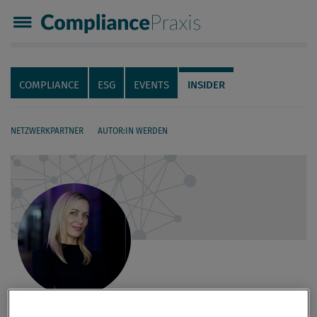
Compliance Praxis
Servicenavigation
Navigation
COMPLIANCE
ESG
EVENTS
INSIDER
NETZWERKPARTNER
AUTOR:IN WERDEN
Seiteninhalt