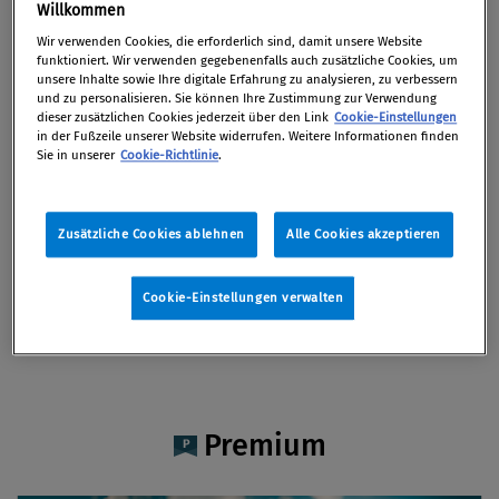
Mag. Peter Blaschke
Willkommen
Wir verwenden Cookies, die erforderlich sind, damit unsere Website
funktioniert. Wir verwenden gegebenenfalls auch zusätzliche Cookies, um
unsere Inhalte sowie Ihre digitale Erfahrung zu analysieren, zu verbessern
und zu personalisieren. Sie können Ihre Zustimmung zur Verwendung
dieser zusätzlichen Cookies jederzeit über den Link
Cookie-Einstellungen
Artikel auf Xing teilen
Artikel auf linkedIn teilen
Artikel auf Facebook teilen
Artikellink kopieren
Artikel per Mail teilen
in der Fußzeile unserer Website widerrufen. Weitere Informationen finden
Vita
Sie in unserer
Cookie-Richtlinie
.
Peter Blaschke, Rechtsanwalt bei fwp, verfügt
Zusätzliche Cookies ablehnen
Alle Cookies akzeptieren
über 20 Jahre Erfahrung im Bereich M&A. Im
Rahmen dieser Tätigkeit unterstützt er Klienten
Cookie-Einstellungen verwalten
dabei, Transaktionen so zu strukturieren, dass
sie mit Sanktionen nicht in Konflikt kommen.
Premium