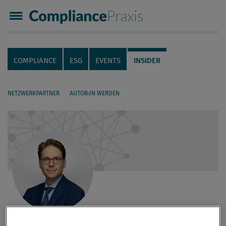
Compliance Praxis
Servicenavigation
Navigation
COMPLIANCE
ESG
EVENTS
INSIDER
NETZWERKPARTNER
AUTOR:IN WERDEN
Seiteninhalt