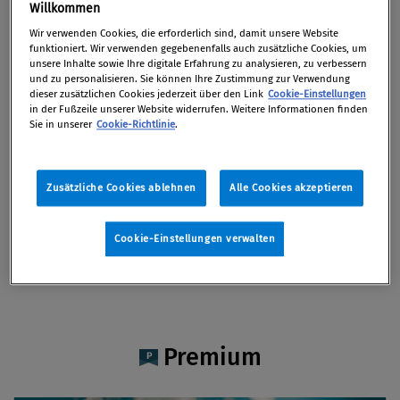
MR Helmut Wiesenfellner
Willkommen
Wir verwenden Cookies, die erforderlich sind, damit unsere Website
funktioniert. Wir verwenden gegebenenfalls auch zusätzliche Cookies, um
unsere Inhalte sowie Ihre digitale Erfahrung zu analysieren, zu verbessern
und zu personalisieren. Sie können Ihre Zustimmung zur Verwendung
dieser zusätzlichen Cookies jederzeit über den Link
Cookie-Einstellungen
Artikel auf Xing teilen
Artikel auf linkedIn teilen
Artikel auf Facebook teilen
Artikellink kopieren
Artikel per Mail teilen
in der Fußzeile unserer Website widerrufen. Weitere Informationen finden
Vita
Sie in unserer
Cookie-Richtlinie
.
MR Helmut Wiesenfellner ist in der Abteilung für
Zusätzliche Cookies ablehnen
Alle Cookies akzeptieren
Betrugsbekämpfung des BMF tätig, u.a. in der
Ausarbeitung legistischer Vorschläge.
Cookie-Einstellungen verwalten
Premium