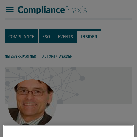
Compliance Praxis
Servicenavigation
Navigation
COMPLIANCE
ESG
EVENTS
INSIDER
NETZWERKPARTNER
AUTOR:IN WERDEN
Seiteninhalt