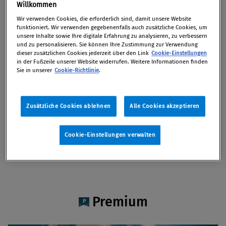
Mag. Klara Fuchs
Willkommen
Wir verwenden Cookies, die erforderlich sind, damit unsere Website
funktioniert. Wir verwenden gegebenenfalls auch zusätzliche Cookies, um
unsere Inhalte sowie Ihre digitale Erfahrung zu analysieren, zu verbessern
und zu personalisieren. Sie können Ihre Zustimmung zur Verwendung
dieser zusätzlichen Cookies jederzeit über den Link
Cookie-Einstellungen
Artikel auf Xing teilen
Artikel auf linkedIn teilen
Artikel auf Facebook teilen
Artikellink kopieren
Artikel per Mail teilen
in der Fußzeile unserer Website widerrufen. Weitere Informationen finden
Vita
Sie in unserer
Cookie-Richtlinie
.
Mag. Klara Fuchs ist Managerin bei Deloitte und
Zusätzliche Cookies ablehnen
Alle Cookies akzeptieren
setzt AML/CFT-Themen praxisnah im
Finanzsektor um.
Cookie-Einstellungen verwalten
Premium