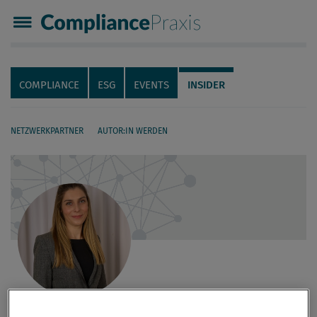
Compliance Praxis
Servicenavigation
Navigation
COMPLIANCE
ESG
EVENTS
INSIDER
NETZWERKPARTNER
AUTOR:IN WERDEN
Seiteninhalt