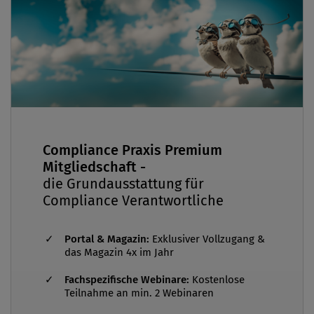
Finanzunternehmen in Singapur tätig und
sammelte dort wertvolle Einblicke in
regulatorische Compliance. Darüber hinaus
arbeitete sie bei den Vereinten Nationen in Genf,
wo sie maßgeblich zur Förderung der grünen
Wirtschaft, nachhaltiger Entwicklung und grüner
Arbeitsplätze beitrug.
Compliance Praxis Premium
Mitgliedschaft -
die Grundausstattung für
Compliance Verantwortliche
Portal & Magazin:
Exklusiver Vollzugang &
das Magazin 4x im Jahr
Fachspezifische Webinare:
Kostenlose
Teilnahme an min. 2 Webinaren