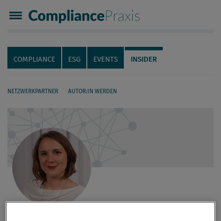
Compliance Praxis
Servicenavigation
Navigation
COMPLIANCE
ESG
EVENTS
INSIDER
NETZWERKPARTNER
AUTOR:IN WERDEN
Seiteninhalt