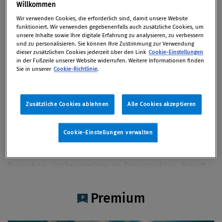
Solveig Boyer MSc
Willkommen
Wir verwenden Cookies, die erforderlich sind, damit unsere Website
funktioniert. Wir verwenden gegebenenfalls auch zusätzliche Cookies, um
unsere Inhalte sowie Ihre digitale Erfahrung zu analysieren, zu verbessern
und zu personalisieren. Sie können Ihre Zustimmung zur Verwendung
dieser zusätzlichen Cookies jederzeit über den Link
Cookie-Einstellungen
Artikel auf Xing teilen
Artikel auf linkedIn teilen
Artikel auf Facebook teilen
Artikellink kopieren
Artikel per Mail teilen
in der Fußzeile unserer Website widerrufen. Weitere Informationen finden
Vita
Sie in unserer
Cookie-Richtlinie
.
Solveig Boyer, MSc, ist Expertin für Compliance
Zusätzliche Cookies ablehnen
Alle Cookies akzeptieren
und Nachhaltigkeit mit besonderem Fokus auf
die Implementierung und Berichterstattung
Cookie-Einstellungen verwalten
gemäß den ESRS-Standards. Mit ihrer
umfassenden Erfahrung in verschiedenen
Branchen, insbesondere im Finanzsektor, bringt
sie tiefgreifendes Fachwissen und strategischen
Weitblick ein. Vor ihrer aktuellen Tätigkeit bei
Premium
Deloitte war sie als APAC Compliance Analyst für
ein renommiertes europäisches