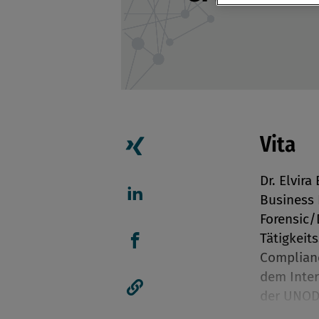
Vita
Artikel auf Xing teilen
Dr. Elvira
Business I
Artikel auf linkedIn teil
Forensic/
Tätigkeit
Complianc
Artikel auf Facebook tei
dem Inter
der UNOD
Artikellink kopieren