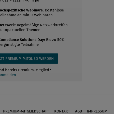
& das Magazin 4x im Jahr
Fachspezifische Webinare:
Kostenlose
Teilnahme an min. 2 Webinaren
Netzwerk:
Regelmäßige Netzwerktreffen
zu topaktuellen Themen
Compliance Solutions Day:
Bis zu 50%
vergünstigte Teilnahme
TZT PREMIUM MITGLIED WERDEN
ind bereits Premium-Mitglied?
 anmelden
PREMIUM-MITGLIEDSCHAFT
KONTAKT
AGB
IMPRESSUM