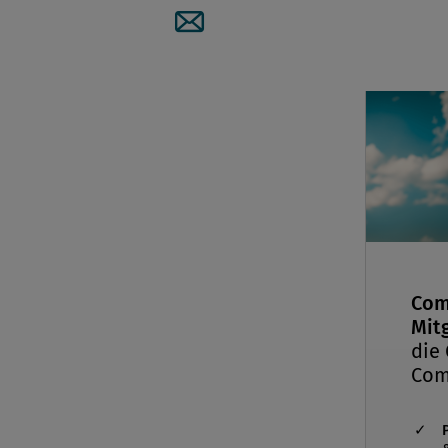
Artikel per Mail teilen
Com
Mitg
die
Com