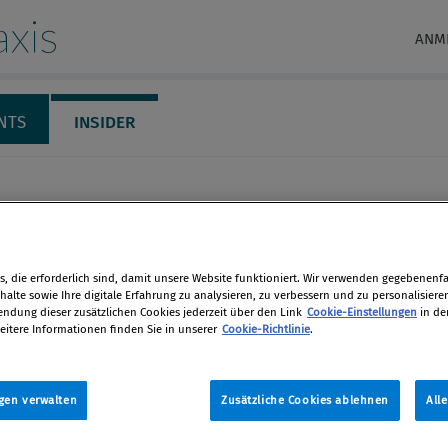
xis
ANM
NTS
INSIDER
, die erforderlich sind, damit unsere Website funktioniert. Wir verwenden gegebenenfal
alte sowie Ihre digitale Erfahrung zu analysieren, zu verbessern und zu personalisiere
dung dieser zusätzlichen Cookies jederzeit über den Link
Cookie-Einstellungen
in de
eitere Informationen finden Sie in unserer
Cookie-Richtlinie
.
ridi LL.M.,
gen verwalten
Zusätzliche Cookies ablehnen
All