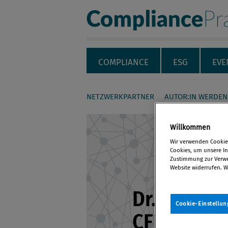
Compliance Pra
Servicenavigation
Navigation
COMPLIANCE
ESG
EVE
NETZWERKPARTNER
AUTOR:IN WERDEN
Seiteninhalt
Willkommen
Wir verwenden Cookies
Cookies, um unsere Inh
Zustimmung zur Verwen
Website widerrufen. W
Dr. Elvira B
Cookie-Einstellun
CFE