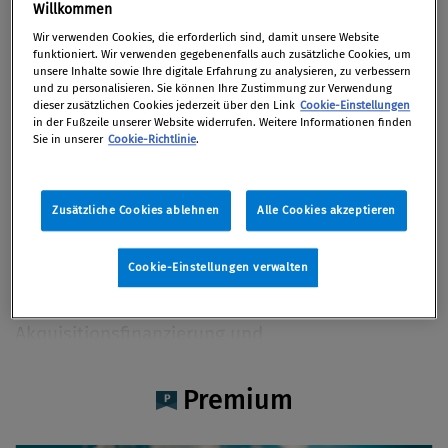
Mag. Alexander Schultmeyer
Willkommen
Wir verwenden Cookies, die erforderlich sind, damit unsere Website
funktioniert. Wir verwenden gegebenenfalls auch zusätzliche Cookies, um
unsere Inhalte sowie Ihre digitale Erfahrung zu analysieren, zu verbessern
und zu personalisieren. Sie können Ihre Zustimmung zur Verwendung
dieser zusätzlichen Cookies jederzeit über den Link
Cookie-Einstellungen
Artikel auf Xing teilen
Artikel auf linkedIn teilen
Artikel auf Facebook teilen
Artikellink kopieren
Artikel per Mail teilen
in der Fußzeile unserer Website widerrufen. Weitere Informationen finden
Vita
Sie in unserer
Cookie-Richtlinie
.
Mag. Alexander Schultmeyer ist Rechtsanwalt im
Zusätzliche Cookies ablehnen
Alle Cookies akzeptieren
Praxisbereich Finance & Projects des Wiener
Büros von DLA Piper. Seine Arbeitsschwerpunkte
Cookie-Einstellungen verwalten
liegen in den Bereichen
Unternehmensfinanzierung,
Akquisitionsfinanzierung und
Projektfinanzierung. Weitere Schwerpunkte
seiner Beratungstätigkeit liegen in der
Premium
Prozessführung und -betreuung seiner
vorwiegend internationalen Mandanten sowie in