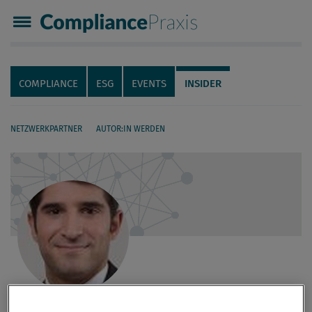
Compliance Praxis
Servicenavigation
Navigation
COMPLIANCE
ESG
EVENTS
INSIDER
NETZWERKPARTNER
AUTOR:IN WERDEN
Seiteninhalt