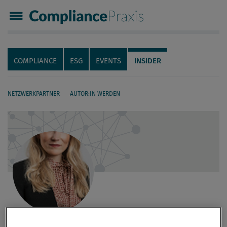
Compliance Praxis
Servicenavigation
Navigation
COMPLIANCE
ESG
EVENTS
INSIDER
NETZWERKPARTNER
AUTOR:IN WERDEN
Seiteninhalt