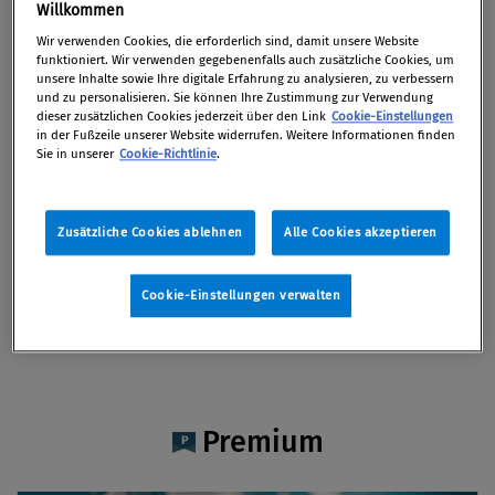
Mag. Catherine Hofmann-
Willkommen
Jabbari
Wir verwenden Cookies, die erforderlich sind, damit unsere Website
funktioniert. Wir verwenden gegebenenfalls auch zusätzliche Cookies, um
unsere Inhalte sowie Ihre digitale Erfahrung zu analysieren, zu verbessern
und zu personalisieren. Sie können Ihre Zustimmung zur Verwendung
dieser zusätzlichen Cookies jederzeit über den Link
Cookie-Einstellungen
in der Fußzeile unserer Website widerrufen. Weitere Informationen finden
Sie in unserer
Cookie-Richtlinie
.
Artikel auf Xing teilen
Artikel auf linkedIn teilen
Artikel auf Facebook teilen
Artikellink kopieren
Artikel per Mail teilen
Vita
Zusätzliche Cookies ablehnen
Alle Cookies akzeptieren
Mag. Catherine Hofmann-Jabbari ist
Rechtsanwaltsanwärterin bei Taylor Wessing in
Cookie-Einstellungen verwalten
Wien. Kontakt: c.hofmann@taylorwessing.com
Premium