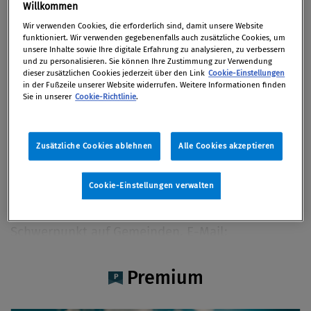
Mag. Christine Hauer
Willkommen
Wir verwenden Cookies, die erforderlich sind, damit unsere Website
funktioniert. Wir verwenden gegebenenfalls auch zusätzliche Cookies, um
unsere Inhalte sowie Ihre digitale Erfahrung zu analysieren, zu verbessern
und zu personalisieren. Sie können Ihre Zustimmung zur Verwendung
dieser zusätzlichen Cookies jederzeit über den Link
Cookie-Einstellungen
Artikel auf Xing teilen
Artikel auf linkedIn teilen
Artikel auf Facebook teilen
Artikellink kopieren
Artikel per Mail teilen
in der Fußzeile unserer Website widerrufen. Weitere Informationen finden
Vita
Sie in unserer
Cookie-Richtlinie
.
Mag. Christine Hauer hat Rechtswissenschaften
Zusätzliche Cookies ablehnen
Alle Cookies akzeptieren
in Wien studiert und ist seit 2018
Rechtsanwaltsanwärterin in der Kanzlei Gheneff-
Cookie-Einstellungen verwalten
Rami-Sommer Rechtsanwälte OG. Ihre
Spezialgebiete liegen im öffentlichen Recht mit
Schwerpunkt auf Gemeinden. E-Mail:
hauer@laa.law; https://laa.la/
Premium