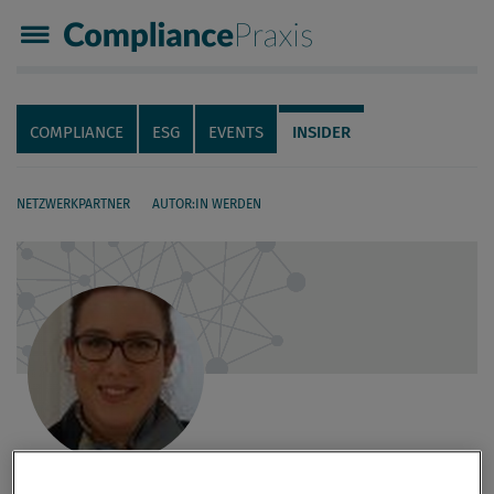
Compliance Praxis
Servicenavigation
Navigation
COMPLIANCE
ESG
EVENTS
INSIDER
NETZWERKPARTNER
AUTOR:IN WERDEN
Seiteninhalt