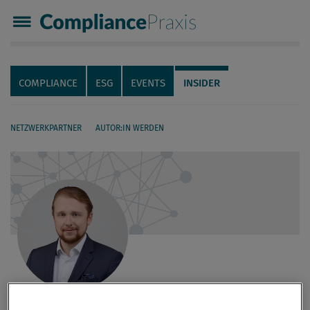
Compliance Praxis
Servicenavigation
Navigation
COMPLIANCE
ESG
EVENTS
INSIDER
NETZWERKPARTNER
AUTOR:IN WERDEN
Seiteninhalt