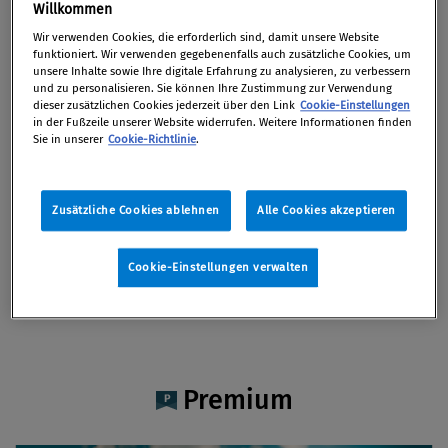
Mag. Franz Hufnagl
Willkommen
Wir verwenden Cookies, die erforderlich sind, damit unsere Website
funktioniert. Wir verwenden gegebenenfalls auch zusätzliche Cookies, um
unsere Inhalte sowie Ihre digitale Erfahrung zu analysieren, zu verbessern
und zu personalisieren. Sie können Ihre Zustimmung zur Verwendung
dieser zusätzlichen Cookies jederzeit über den Link
Cookie-Einstellungen
Artikel auf Xing teilen
Artikel auf linkedIn teilen
Artikel auf Facebook teilen
Artikellink kopieren
Artikel per Mail teilen
in der Fußzeile unserer Website widerrufen. Weitere Informationen finden
Vita
Sie in unserer
Cookie-Richtlinie
.
Mag. Franz Hufnagl ist Rechtsanwaltsanwärter
Zusätzliche Cookies ablehnen
Alle Cookies akzeptieren
bei EY Law – Pelzmann Gall Größ Rechtsanwälte
GmbH und in den Bereichen M&A und
Cookie-Einstellungen verwalten
Kartellrecht tätig.
Premium