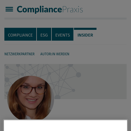
Compliance Praxis
Servicenavigation
Navigation
COMPLIANCE
ESG
EVENTS
INSIDER
NETZWERKPARTNER
AUTOR:IN WERDEN
Seiteninhalt