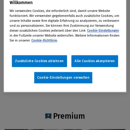
Alexandra Rech
Willkommen
Wir verwenden Cookies, die erforderlich sind, damit unsere Website
funktioniert. Wir verwenden gegebenenfalls auch zusätzliche Cookies, um
unsere Inhalte sowie Ihre digitale Erfahrung zu analysieren, zu verbessern
und zu personalisieren. Sie können Ihre Zustimmung zur Verwendung
dieser zusätzlichen Cookies jederzeit über den Link
Cookie-Einstellungen
Artikel auf Xing teilen
Artikel auf linkedIn teilen
Artikel auf Facebook teilen
Artikellink kopieren
Artikel per Mail teilen
in der Fußzeile unserer Website widerrufen. Weitere Informationen finden
Vita
Sie in unserer
Cookie-Richtlinie
.
Mag. Alexandra Rech ist juristische Mitarbeiterin
Zusätzliche Cookies ablehnen
Alle Cookies akzeptieren
in der Rechtsanwaltskanzlei von RA Dr. Bettina
Hörtner.
Cookie-Einstellungen verwalten
Premium