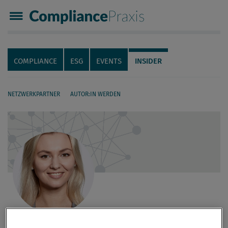
Compliance Praxis
Servicenavigation
Navigation
COMPLIANCE
ESG
EVENTS
INSIDER
NETZWERKPARTNER
AUTOR:IN WERDEN
Seiteninhalt