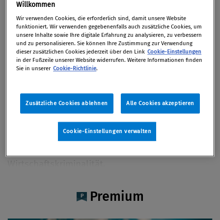
Kristina Lohfink CAMS
Willkommen
Wir verwenden Cookies, die erforderlich sind, damit unsere Website
funktioniert. Wir verwenden gegebenenfalls auch zusätzliche Cookies, um
unsere Inhalte sowie Ihre digitale Erfahrung zu analysieren, zu verbessern
und zu personalisieren. Sie können Ihre Zustimmung zur Verwendung
dieser zusätzlichen Cookies jederzeit über den Link
Cookie-Einstellungen
Artikel auf Xing teilen
Artikel auf linkedIn teilen
Artikel auf Facebook teilen
Artikellink kopieren
Artikel per Mail teilen
in der Fußzeile unserer Website widerrufen. Weitere Informationen finden
Vita
Sie in unserer
Cookie-Richtlinie
.
Kristina Lohfink, CAMS ist Manager bei StoneTurn
Zusätzliche Cookies ablehnen
Alle Cookies akzeptieren
und hat sich ua auf die forensische
Untersuchungen von Compliance-Verstößen
Cookie-Einstellungen verwalten
spezialisiert. Sie verfügt über Erfahrung in der
Prävention, Aufdeckung und Untersuchung von
Wirtschaftskriminalität.
Premium