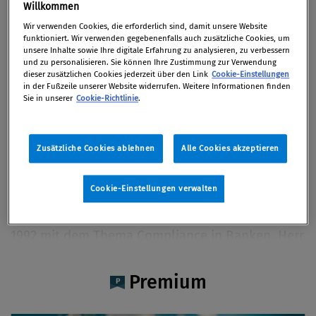
Mag. DDr. Peter Paul Prebil
Willkommen
Wir verwenden Cookies, die erforderlich sind, damit unsere Website
funktioniert. Wir verwenden gegebenenfalls auch zusätzliche Cookies, um
unsere Inhalte sowie Ihre digitale Erfahrung zu analysieren, zu verbessern
und zu personalisieren. Sie können Ihre Zustimmung zur Verwendung
dieser zusätzlichen Cookies jederzeit über den Link
Cookie-Einstellungen
Artikel auf Xing teilen
Artikel auf linkedIn teilen
Artikel auf Facebook teilen
Artikellink kopieren
Artikel per Mail teilen
in der Fußzeile unserer Website widerrufen. Weitere Informationen finden
Vita
Sie in unserer
Cookie-Richtlinie
.
Mag. DDr. Peter Paul Prebil ist der Leiter von
Zusätzliche Cookies ablehnen
Alle Cookies akzeptieren
Group NFR Governance & Operational Risk bei
der Erste Group Bank AG. Zuvor war er seit 1997
Cookie-Einstellungen verwalten
in der RZB/RBI-Gruppe für die Compliance-
Agenden verantwortlich. Er beschäftigt sich seit
1992 mit dem Thema Compliance in Banken. Herr
Prebil ist Vorstandsmitglied des Österreichischen
Compliance Officer Verbunds/ÖCOV.
Premium