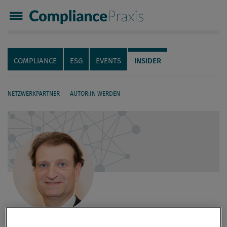
Compliance Praxis
Servicenavigation
Navigation
COMPLIANCE
ESG
EVENTS
INSIDER
NETZWERKPARTNER
AUTOR:IN WERDEN
Seiteninhalt