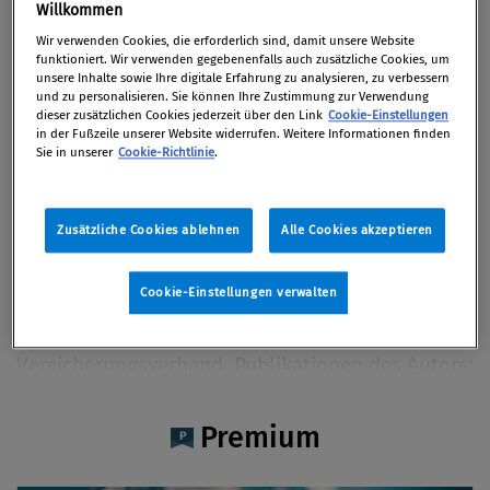
Dr. Zeljko Peric
Willkommen
Wir verwenden Cookies, die erforderlich sind, damit unsere Website
funktioniert. Wir verwenden gegebenenfalls auch zusätzliche Cookies, um
unsere Inhalte sowie Ihre digitale Erfahrung zu analysieren, zu verbessern
und zu personalisieren. Sie können Ihre Zustimmung zur Verwendung
dieser zusätzlichen Cookies jederzeit über den Link
Cookie-Einstellungen
Artikel auf Xing teilen
Artikel auf linkedIn teilen
Artikel auf Facebook teilen
Artikellink kopieren
Artikel per Mail teilen
in der Fußzeile unserer Website widerrufen. Weitere Informationen finden
Vita
Sie in unserer
Cookie-Richtlinie
.
Dr. Zeljko Peric leitet die Abteilung Compliance,
Zusätzliche Cookies ablehnen
Alle Cookies akzeptieren
Geldwäscheprävention und Datenschutz in der
Sparkassen Versicherung AG Vienna Insurance
Cookie-Einstellungen verwalten
Group. Weiters ist er Vorsitzender des
Arbeitskreises Geldwäscheprävention im
Versicherungsverband. Publikationen des Autors:
Lebensversicherung an „die Erben“ und
Überlassung an Zahlungs statt (§ 154 AußStrG),
Premium
RdW 2013/327, 324