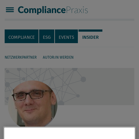
Compliance Praxis
Servicenavigation
Navigation
COMPLIANCE
ESG
EVENTS
INSIDER
NETZWERKPARTNER
AUTOR:IN WERDEN
Seiteninhalt