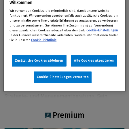
Lucas Fröhlich
Willkommen
Wir verwenden Cookies, die erforderlich sind, damit unsere Website
funktioniert. Wir verwenden gegebenenfalls auch zusätzliche Cookies, um
unsere Inhalte sowie Ihre digitale Erfahrung zu analysieren, zu verbessern
und zu personalisieren. Sie können Ihre Zustimmung zur Verwendung
dieser zusätzlichen Cookies jederzeit über den Link
Cookie-Einstellungen
Artikel auf Xing teilen
Artikel auf linkedIn teilen
Artikel auf Facebook teilen
Artikellink kopieren
Artikel per Mail teilen
in der Fußzeile unserer Website widerrufen. Weitere Informationen finden
Vita
Sie in unserer
Cookie-Richtlinie
.
Lucas Fröhlich ist Senior Consultant im
Zusätzliche Cookies ablehnen
Alle Cookies akzeptieren
Sustainability & Climate Team von Deloitte
Österreich. Er verfügt über umfassende
Cookie-Einstellungen verwalten
Erfahrung in der Beratung österreichischer und
internationaler Unternehmen in den Bereichen
Strategie- und Managementberatung. Sein
Schwerpunkt liegt in der Entwicklung und
Umsetzung von Nachhaltigkeitsstrategien sowie
Premium
in der Implementierung von ESG-Compliance-
Anforderungen.