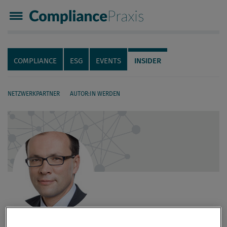
Compliance Praxis
Servicenavigation
Navigation
COMPLIANCE
ESG
EVENTS
INSIDER
NETZWERKPARTNER
AUTOR:IN WERDEN
Seiteninhalt