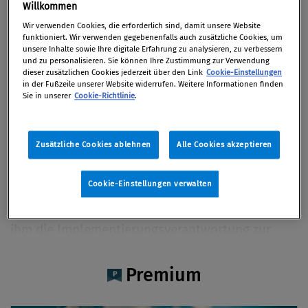
Dr. Werner Gedlicka
Willkommen
Wir verwenden Cookies, die erforderlich sind, damit unsere Website
funktioniert. Wir verwenden gegebenenfalls auch zusätzliche Cookies, um
unsere Inhalte sowie Ihre digitale Erfahrung zu analysieren, zu verbessern
und zu personalisieren. Sie können Ihre Zustimmung zur Verwendung
dieser zusätzlichen Cookies jederzeit über den Link
Cookie-Einstellungen
Artikel auf Xing teilen
Artikel auf linkedIn teilen
Artikel auf Facebook teilen
Artikellink kopieren
Artikel per Mail teilen
in der Fußzeile unserer Website widerrufen. Weitere Informationen finden
Vita
Sie in unserer
Cookie-Richtlinie
.
Werner Gedlicka hat mehr als 20 Jahre Erfahrung
Zusätzliche Cookies ablehnen
Alle Cookies akzeptieren
in der Rechnungslegung und Prüfung von
Industrieunternehmen nach UGB/IFRS. Er ist Co-
Cookie-Einstellungen verwalten
Leiter des DPP betreffend Audit/Reporting/ESG-
Assurance von KPMG Austria. Zudem liegt bei
ihm die Implementierungsverantwortung zur
Prüfung von Nachhaltigkeitsberichten.
Premium