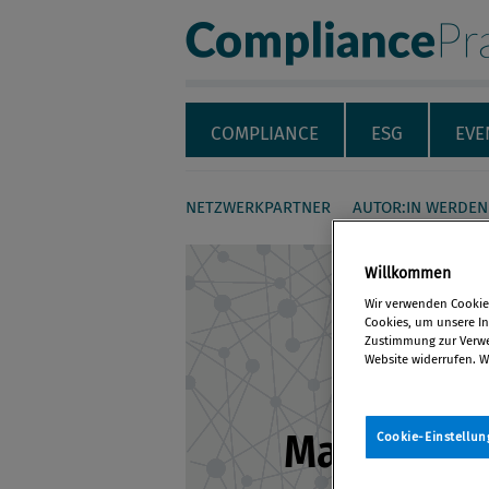
Compliance Pra
Servicenavigation
Navigation
COMPLIANCE
ESG
EVE
NETZWERKPARTNER
AUTOR:IN WERDEN
Seiteninhalt
Willkommen
Wir verwenden Cookies
Cookies, um unsere Inh
Zustimmung zur Verwen
Website widerrufen. W
Mag. Erik 
Cookie-Einstellun