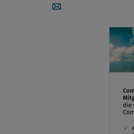
Artikel per Mail teilen
Com
Mitg
die
Com