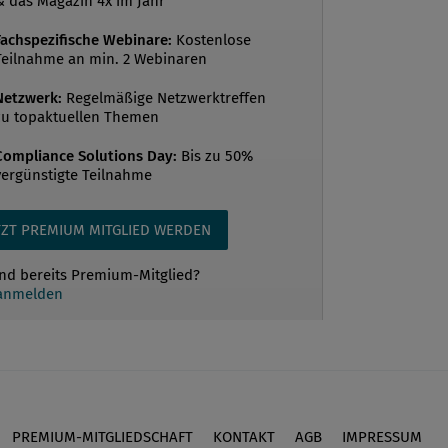
& das Magazin 4x im Jahr
Fachspezifische Webinare:
Kostenlose
Teilnahme an min. 2 Webinaren
Netzwerk:
Regelmäßige Netzwerktreffen
zu topaktuellen Themen
Compliance Solutions Day:
Bis zu 50%
vergünstigte Teilnahme
TZT PREMIUM MITGLIED WERDEN
ind bereits Premium-Mitglied?
 anmelden
PREMIUM-MITGLIEDSCHAFT
KONTAKT
AGB
IMPRESSUM