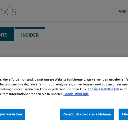
xis
ANM
NTS
INSIDER
, die erforderlich sind, damit unsere Website funktioniert. Wir verwenden gegebenenfal
alte sowie Ihre digitale Erfahrung zu analysieren, zu verbessern und zu personalisiere
dung dieser zusätzlichen Cookies jederzeit über den Link
Cookie-Einstellungen
in de
eitere Informationen finden Sie in unserer
Cookie-Richtlinie
.
Steiner
gen verwalten
Zusätzliche Cookies ablehnen
All