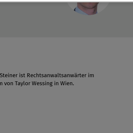
 Steiner ist Rechtsanwaltsanwärter im
m von Taylor Wessing in Wien.
en
len