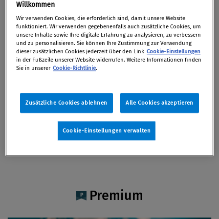
Marketing & Business Development CEE bei der
Willkommen
internationalen Anwaltssozietät Taylor Wessing.
Wir verwenden Cookies, die erforderlich sind, damit unsere Website
funktioniert. Wir verwenden gegebenenfalls auch zusätzliche Cookies, um
Zuvor war er viele Jahre bei LexisNexis tätig,
unsere Inhalte sowie Ihre digitale Erfahrung zu analysieren, zu verbessern
unter anderem als Marketingleiter sowie als
und zu personalisieren. Sie können Ihre Zustimmung zur Verwendung
dieser zusätzlichen Cookies jederzeit über den Link
Cookie-Einstellungen
Leiter Produktmanagement. In dieser Rolle
in der Fußzeile unserer Website widerrufen. Weitere Informationen finden
verantwortete Richard Erdmann unter anderem
Sie in unserer
Cookie-Richtlinie
.
den Aufbau von Magazin und Portal „Compliance
Praxis“. Davor war Herr Erdmann in
Zusätzliche Cookies ablehnen
Alle Cookies akzeptieren
verschiedenen Positionen für die RDB
Rechtsdatenbank (damals eine Tochter des
Cookie-Einstellungen verwalten
MANZ Verlages) tätig, unter anderem als Leiter
der Produktentwicklung.
Premium