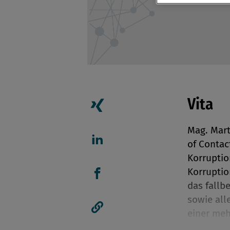
Vita
Artikel auf Xing teilen
Mag. Marti
of Contac
Artikel auf linkedIn teil
Korruptio
Korrupti
das fall
Artikel auf Facebook tei
sowie all
einer meh
Artikellink kopieren
und währe