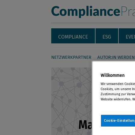
Compliance Pra
Servicenavigation
Navigation
COMPLIANCE
ESG
EVE
NETZWERKPARTNER
AUTOR:IN WERDEN
Seiteninhalt
Willkommen
Wir verwenden Cookies
Cookies, um unsere Inh
Zustimmung zur Verwen
Website widerrufen. W
Mag. Marti
Cookie-Einstellun