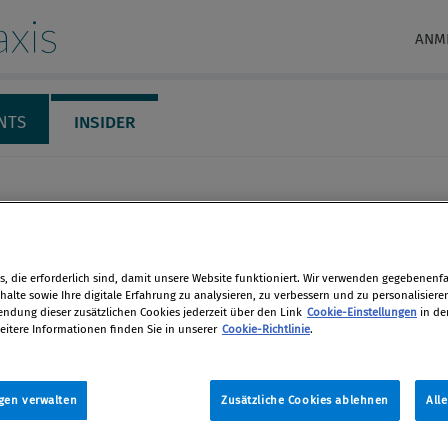
xis
ANM
NTS
INSIDER
, die erforderlich sind, damit unsere Website funktioniert. Wir verwenden gegebenenfal
alte sowie Ihre digitale Erfahrung zu analysieren, zu verbessern und zu personalisiere
dung dieser zusätzlichen Cookies jederzeit über den Link
Cookie-Einstellungen
in de
eitere Informationen finden Sie in unserer
Cookie-Richtlinie
.
n Stecher
gen verwalten
Zusätzliche Cookies ablehnen
All