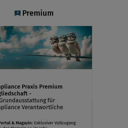
nalytiker absolvierte er
Premium
leitend das Studium der
ssenschaften.
pliance Praxis Premium
liedschaft -
 Grundausstattung für
pliance Verantwortliche
Portal & Magazin:
Exklusiver Vollzugang