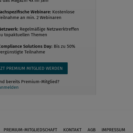
& das Magazin 4x im Jahr
Fachspezifische Webinare:
Kostenlose
Teilnahme an min. 2 Webinaren
Netzwerk:
Regelmäßige Netzwerktreffen
zu topaktuellen Themen
Compliance Solutions Day:
Bis zu 50%
vergünstigte Teilnahme
TZT PREMIUM MITGLIED WERDEN
ind bereits Premium-Mitglied?
 anmelden
PREMIUM-MITGLIEDSCHAFT
KONTAKT
AGB
IMPRESSUM