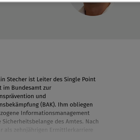
n Stecher ist Leiter des Single Point
t im Bundesamt zur
en
nsprävention und
onsbekämpfung (BAK). Ihm obliegen
bezogene Informationsmanagement
len
e Sicherheitsbelange des Amtes. Nach
r als zehnjährigen Ermittlerkarriere
nd seiner Tätigkeit als