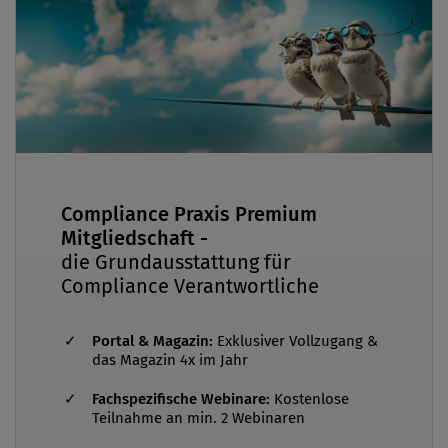
Digitalisierung und Wirtschaft. Seit 2007 hat sie
die Governance-Initiativen des Ressorts geleitet
und war auch bundesweit in Compliance-
Projekte involviert.
Compliance Praxis Premium
Mitgliedschaft -
die Grundausstattung für
Compliance Verantwortliche
Portal & Magazin:
Exklusiver Vollzugang &
das Magazin 4x im Jahr
Fachspezifische Webinare:
Kostenlose
Teilnahme an min. 2 Webinaren