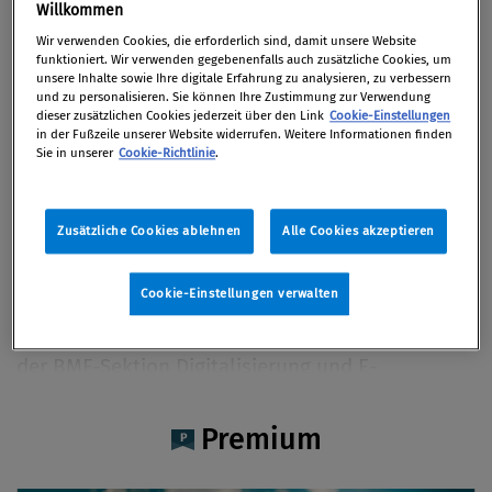
Mag. Maria Ulmer
Willkommen
Wir verwenden Cookies, die erforderlich sind, damit unsere Website
funktioniert. Wir verwenden gegebenenfalls auch zusätzliche Cookies, um
unsere Inhalte sowie Ihre digitale Erfahrung zu analysieren, zu verbessern
und zu personalisieren. Sie können Ihre Zustimmung zur Verwendung
dieser zusätzlichen Cookies jederzeit über den Link
Cookie-Einstellungen
Artikel auf Xing teilen
Artikel auf linkedIn teilen
Artikel auf Facebook teilen
Artikellink kopieren
Artikel per Mail teilen
in der Fußzeile unserer Website widerrufen. Weitere Informationen finden
Vita
Sie in unserer
Cookie-Richtlinie
.
MR Mag. Maria Ulmer ist Sektionschefin der
Zusätzliche Cookies ablehnen
Alle Cookies akzeptieren
Budgetsektion im Bundesministerium für
Finanzen. Seit 21 Jahren ist sie im Bundesdienst
Cookie-Einstellungen verwalten
in leitenden Funktionen tätig und verfügt über
internationale Erfahrung. Zuletzt war sie Leiterin
der BMF-Sektion Digitalisierung und E-
Government, Chief Digital Officer des Bundes
und Vorsitzende der CDO Task Force. Davor
Premium
arbeitete Ulmer als stellvertretende
Generalsekretärin im Bundesministerium für