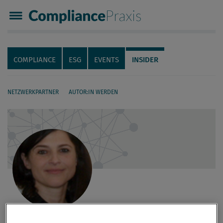
Compliance Praxis
Servicenavigation
Navigation
COMPLIANCE
ESG
EVENTS
INSIDER
NETZWERKPARTNER
AUTOR:IN WERDEN
Seiteninhalt