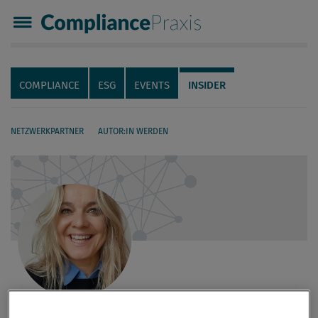
Compliance Praxis
Servicenavigation
Navigation
COMPLIANCE
ESG
EVENTS
INSIDER
NETZWERKPARTNER
AUTOR:IN WERDEN
Seiteninhalt