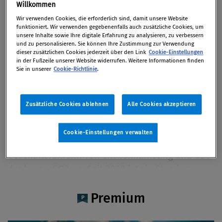
DI Antje Schwemberger-
Willkommen
Swarovski MBA, CSE
Wir verwenden Cookies, die erforderlich sind, damit unsere Website
funktioniert. Wir verwenden gegebenenfalls auch zusätzliche Cookies, um
unsere Inhalte sowie Ihre digitale Erfahrung zu analysieren, zu verbessern
und zu personalisieren. Sie können Ihre Zustimmung zur Verwendung
dieser zusätzlichen Cookies jederzeit über den Link
Cookie-Einstellungen
in der Fußzeile unserer Website widerrufen. Weitere Informationen finden
Sie in unserer
Cookie-Richtlinie
.
Artikel auf Xing teilen
Artikel auf linkedIn teilen
Artikel auf Facebook teilen
Artikellink kopieren
Artikel per Mail teilen
Vita
Zusätzliche Cookies ablehnen
Alle Cookies akzeptieren
DI Antje Schwemberger-Swarovski, MBA, CSE
arbeitet als selbstständige
Cookie-Einstellungen verwalten
Nachhaltigkeitsmanagerin für die Tyrolit Gruppe,
Geschäftsführerin von enviro.marketing und CEO
der humusCO2mp. Seit 2020 ist sie Steering
group and approval group member von SEAM
(Sustainable European Abrasive Manufacturer),
Premium
einer anerkannten europäischen