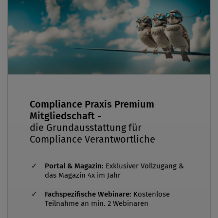
Zertifizierungsmarke für nachhaltige Produktion
in der Schleifmittelbranche. Seit 2004 ist Antje
Schwemberger-Swarovski Gesellschafterin bei
Swarovski, Tyrolit sowie Swarovski Optik. Als
Keynote Speakerin war sie ua bereits im
Europäischen Parlament beim Renew-Europe-
Seminar „financing transition“ im Einsatz sowie
für das European Carbon Farming Summit.
Compliance Praxis Premium
Mitgliedschaft -
die Grundausstattung für
Compliance Verantwortliche
Portal & Magazin:
Exklusiver Vollzugang &
das Magazin 4x im Jahr
Fachspezifische Webinare:
Kostenlose
Teilnahme an min. 2 Webinaren