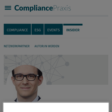
Compliance Praxis
Servicenavigation
Navigation
COMPLIANCE
ESG
EVENTS
INSIDER
NETZWERKPARTNER
AUTOR:IN WERDEN
Seiteninhalt