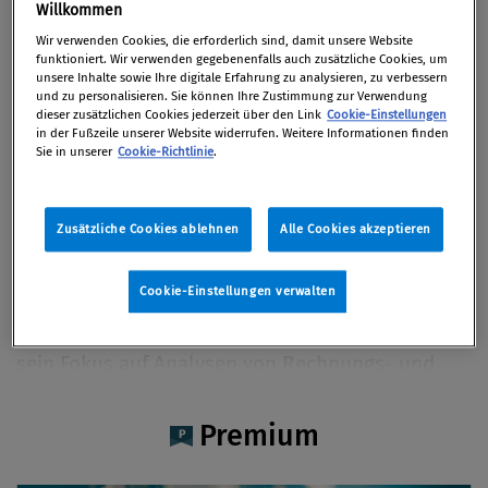
Daniel Petsch BA
Willkommen
Wir verwenden Cookies, die erforderlich sind, damit unsere Website
funktioniert. Wir verwenden gegebenenfalls auch zusätzliche Cookies, um
unsere Inhalte sowie Ihre digitale Erfahrung zu analysieren, zu verbessern
und zu personalisieren. Sie können Ihre Zustimmung zur Verwendung
dieser zusätzlichen Cookies jederzeit über den Link
Cookie-Einstellungen
Artikel auf Xing teilen
Artikel auf linkedIn teilen
Artikel auf Facebook teilen
Artikellink kopieren
Artikel per Mail teilen
in der Fußzeile unserer Website widerrufen. Weitere Informationen finden
Vita
Sie in unserer
Cookie-Richtlinie
.
Daniel Petsch, BA ist bei PwC Österreich als
Zusätzliche Cookies ablehnen
Alle Cookies akzeptieren
Senior Associate im Bereich Forensic Services
tätig. Er führte mehrere forensische
Cookie-Einstellungen verwalten
Sonderuntersuchungen und Compliance Reviews
im internationalen Umfeld durch. Dabei liegt
sein Fokus auf Analysen von Rechnungs- und
Finanzdaten. Kontakt: daniel.petsch@pwc.com
Premium