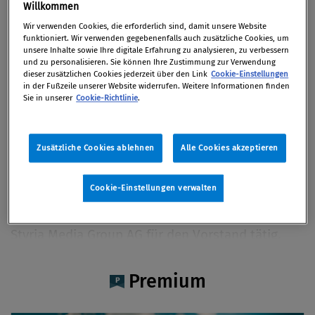
Dr. Elisabeth Hödl
Willkommen
Wir verwenden Cookies, die erforderlich sind, damit unsere Website
funktioniert. Wir verwenden gegebenenfalls auch zusätzliche Cookies, um
unsere Inhalte sowie Ihre digitale Erfahrung zu analysieren, zu verbessern
und zu personalisieren. Sie können Ihre Zustimmung zur Verwendung
dieser zusätzlichen Cookies jederzeit über den Link
Cookie-Einstellungen
Artikel auf Xing teilen
Artikel auf linkedIn teilen
Artikel auf Facebook teilen
Artikellink kopieren
Artikel per Mail teilen
in der Fußzeile unserer Website widerrufen. Weitere Informationen finden
Vita
Sie in unserer
Cookie-Richtlinie
.
Dr. Elisabeth Hödl ist Gründerin von Ubifacts und
Zusätzliche Cookies ablehnen
Alle Cookies akzeptieren
bietet Beratung und Zukunftskonzepte für die
digitale Welt. Sie war Praxisprofessorin für IT-
Cookie-Einstellungen verwalten
Recht am Institut für rechtswissenschaftliche
Grundlagen an der KFU-Graz und war in der
Styria Media Group AG für den Vorstand tätig.
Fragen der Innovation verbindet sie mit ihren
fachlichen Schwerpunkten im Datenschutz-, KI-
Premium
und Medienrecht.