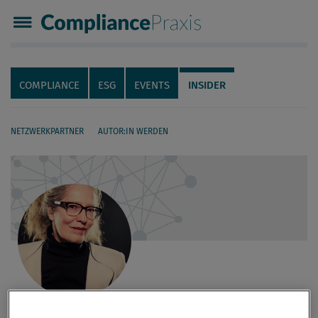
Compliance Praxis
Servicenavigation
Navigation
COMPLIANCE
ESG
EVENTS
INSIDER
NETZWERKPARTNER
AUTOR:IN WERDEN
Seiteninhalt