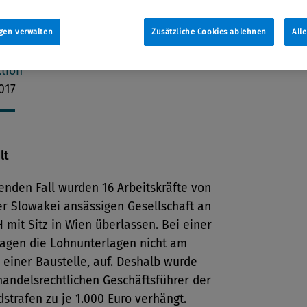
mer am Einsatzort ab dem ersten Tag
her Sprache bereithalten. Das hat der
gen verwalten
Zusätzliche Cookies ablehnen
All
gsgerichtshof entschieden.
tion
017
lt
enden Fall wurden 16 Arbeitskräfte von
er Slowakei ansässigen Gesellschaft an
mit Sitz in Wien überlassen. Bei einer
lagen die Lohnunterlagen nicht am
, einer Baustelle, auf. Deshalb wurde
handelsrechtlichen Geschäftsführer der
trafen zu je 1.000 Euro verhängt.