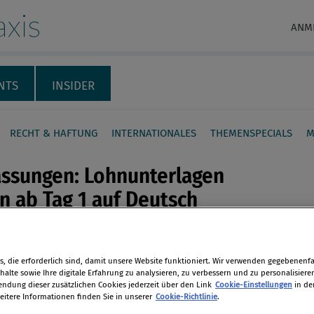
xis
ANM
NTS
INSIDER
RECHT & HAFTUNG
INTERNATIONALES
THEMENSPECIALS
M
assungen: Lohnunterlagen
 ab Tag 1 auf Deutsch
gen
en
he Firmen, die grenzüberschreitend
, die erforderlich sind, damit unsere Website funktioniert. Wir verwenden gegebenenfal
alte sowie Ihre digitale Erfahrung zu analysieren, zu verbessern und zu personalisiere
ne Arbeitskräfte beschäftigen,
dung dieser zusätzlichen Cookies jederzeit über den Link
Cookie-Einstellungen
in de
len
estimmte Lohnunterlagen der
eitere Informationen finden Sie in unserer
Cookie-Richtlinie
.