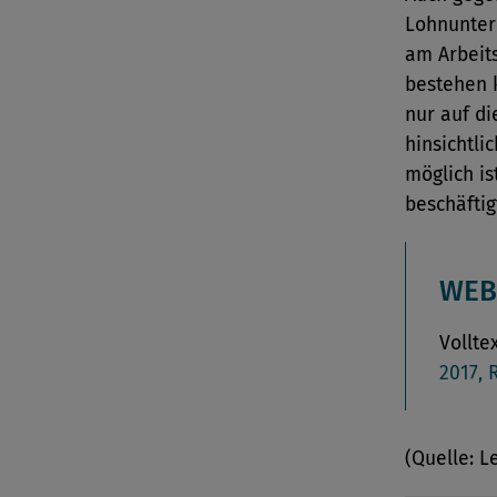
Lohnunter
am Arbeit
bestehen 
nur auf di
hinsichtli
möglich is
beschäftig
WEB
Vollte
2017, 
(Quelle: L