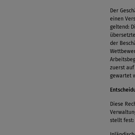
Der Geschä
einen Ver
geltend: D
übersetzt
der Beschä
Wettbewer
Arbeitsbe
zuerst au
gewartet 
Entscheid
Diese Rec
Verwaltung
stellt fest:
Inländisch