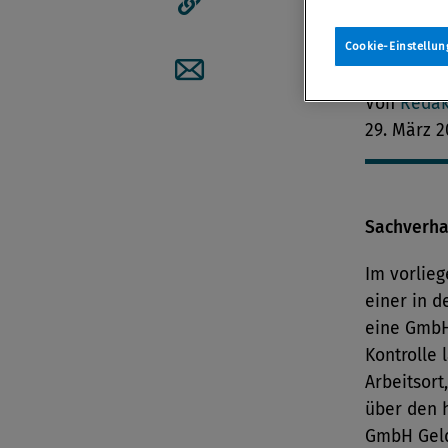
Arbeitneh
in deutsc
Artikellink kopieren
Cookie-Einstellun
Verwaltun
Artikel per Mail teilen
Von
Redak
29. März 2
Sachverha
Im vorlieg
einer in d
eine GmbH 
Kontrolle 
Arbeitsort
über den 
GmbH Gelds