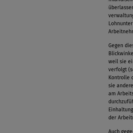
überlasse
verwaltun
Lohnunterl
Arbeitnehm
Gegen die
Blickwink
weil sie e
verfolgt (
Kontrolle 
sie andere
am Arbeit
durchzufüh
Einhaltun
der Arbei
Auch gege